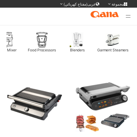
مجموعة
عربى(مفتاح كهربائي)
وقع المجموعة
ديل اللغة
Deutsch
Français
English
简体
Stand Mixer
Food Processors
Blenders
Garment Steame
日本語
Portuguese
한국어
русс
Tiếng Việt
Español
Türkiye
ภาษา
سی
عربى