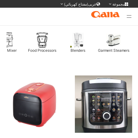
مجموعة
عربى(مفتاح كهربائي)
وقع المجموعة
ديل اللغة
Deutsch
Français
English
简体
Stand Mixer
Food Processors
Blenders
Garment Steame
日本語
Portuguese
한국어
русс
Tiếng Việt
Español
Türkiye
ภาษา
سی
عربى