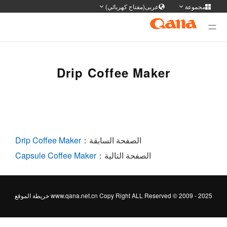
مجموعة
عربى(مفتاح كهربائي)
وقع المجموعة
ديل اللغة
Deutsch
Français
English
简体
Drip Coffee Maker
日本語
Portuguese
한국어
русс
Tiếng Việt
Español
Türkiye
ภาษา
سی
عربى
الصفحة السابقة：
Drip Coffee Maker
الصفحة التالية：
Capsule Coffee Maker
www.qana.net.cn Copy Right ALL Reserved © 2009 - 20
خريطة الموقع