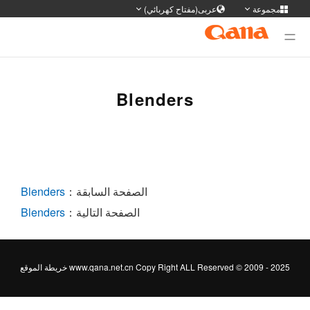
مجموعة
عربى(مفتاح كهربائي)
وقع المجموعة
ديل اللغة
Deutsch
Français
English
简体
Blenders
日本語
Portuguese
한국어
русс
Tiếng Việt
Español
Türkiye
ภาษา
سی
عربى
الصفحة السابقة：
Blenders
الصفحة التالية：
Blenders
www.qana.net.cn Copy Right ALL Reserved © 2009 - 20
خريطة الموقع