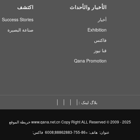
الأخبار والأحداث
اكتشف
أخبار
Success Stories
Exhibition
صناعة البصيرة
فاكتس
قنا نيوز
Qana Promotion
بلاگ لینک
www.qana.net.cn Copy Right ALL Reserved © 2009 - 2025
خريطة الموقع
عنوان: هاتف: +86-755-88862883;6008 فاكس: