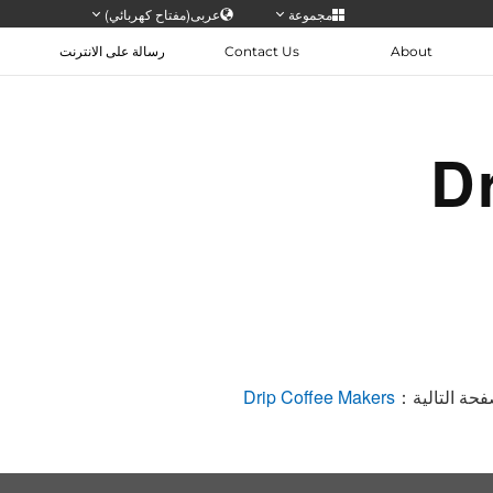
مجموعة
عربى(مفتاح كهربائي)
About
Contact Us
رسالة على الانترنت
Deut
D
日
Tiếng V
فحة التالية：
Drip Coffee Makers