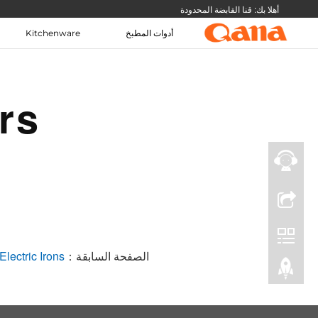
أهلا بك: قنا القابضة المحدودة
أدوات المطبخ
Kitchenware
تبديل اللغة
موقع المجموعة
أخبار الشركة والمعلومات
English
简体中文
rs
한국어
русский
Türkiye
ภาษาไทย
فارسی
عربى
الصفحة السابقة：
Electric Irons