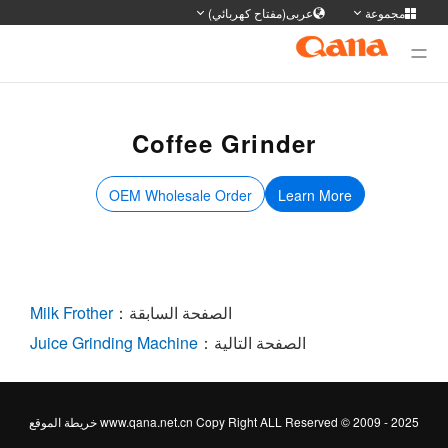
مجموعة
عربى(مفتاح كهربائي)
وقع المجموعة
ديل اللغة
Deutsch
Français
English
简体
Coffee Grinder
日本語
Portuguese
한국어
русс
OEM Wholesale Order
Learn More
Tiếng Việt
Español
Türkiye
ภาษา
سی
عربى
الصفحة السابقة：
Milk Frother
الصفحة التالية：
Juice Grinding Machine
www.qana.net.cn Copy Right ALL Reserved © 2009 - 20
خريطة الموقع