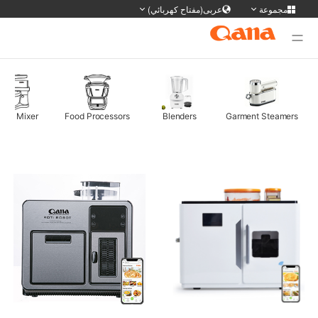
مجموعة
عربى(مفتاح كهربائي)
وقع المجموعة
ديل اللغة
Deutsch
Français
English
简体
Stand Mixer
Food Processors
Blenders
Garment Steame
日本語
Portuguese
한국어
русс
Tiếng Việt
Español
Türkiye
ภาษา
سی
عربى